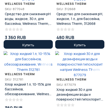
WELLNESS THERM
WELLNESS THERM
SKU: 877048
SKU: 312668
Средство для снижения pH
Средство для снижения pH,
воды, жидкое, 30 л, для
жидкое, 1 л, для бассейна,
бассейна, Wellness Therm,
Wellness Therm, 312668
877048
3 360 RUB
480 RUB
Купить
Купить
WELLNESS THERM
SKU: 312781
WELLNESS THERM
Хлор жидкий 1 л, 10-15% для
SKU: 877079
бассейнов,
Хлор жидкий 30 л для
обеззараживание, Wellness
дезинфекции воды и
Therm 312781
поверхностей гипохлорит
натрия Wellness Therm
360 RUB