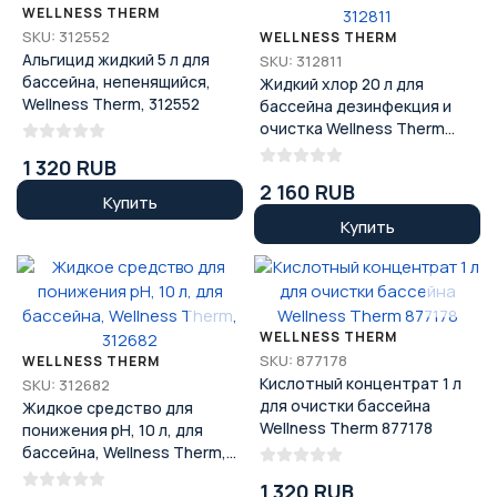
WELLNESS THERM
SKU: 312552
WELLNESS THERM
Альгицид жидкий 5 л для
SKU: 312811
бассейна, непенящийся,
Жидкий хлор 20 л для
Wellness Therm, 312552
бассейна дезинфекция и
очистка Wellness Therm
312811
1 320 RUB
2 160 RUB
Купить
Купить
WELLNESS THERM
SKU: 877178
WELLNESS THERM
Кислотный концентрат 1 л
SKU: 312682
для очистки бассейна
Жидкое средство для
Wellness Therm 877178
понижения pH, 10 л, для
бассейна, Wellness Therm,
312682
1 320 RUB