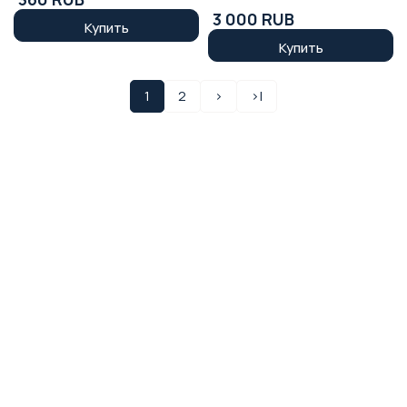
877079
3 000 RUB
Купить
Купить
1
2
>
>|