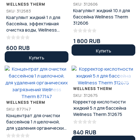
SKU: 312606
WELLNESS THERM
Коагулянт жидкий 10 л для
SKU: 312583
бассейна Wellness Therm
Коагулянт жидкий 1 л для
312606
бассейна, эффективная
очистка воды, Wellness
Therm, 312583
1 800 RUB
600 RUB
Купить
Купить
WELLNESS THERM
SKU: 312675
Корректор кислотности
WELLNESS THERM
жидкий 5 л для бассейна
SKU: 877147
Wellness Therm 312675
Концентрат для очистки
бассейнов 1 л щелочной,
для удаления органических
840 RUB
загрязнений Wellness