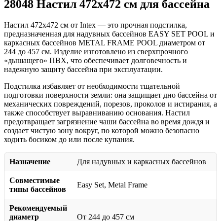
28048 Настил 472х472 см для бассейна
Настил 472х472 см от Intex — это прочная подстилка,
предназначенная для надувных бассейнов EASY SET POOL и
каркасных бассейнов METAL FRAME POOL диаметром от
244 до 457 см. Изделие изготовлено из сверхпрочного
«дышащего» ПВХ, что обеспечивает долговечность и
надежную защиту бассейна при эксплуатации.
Подстилка избавляет от необходимости тщательной
подготовки поверхности земли: она защищает дно бассейна от
механических повреждений, порезов, проколов и истирания, а
также способствует выравниванию основания. Настил
предотвращает загрязнение чаши бассейна во время дождя и
создает чистую зону вокруг, по которой можно безопасно
ходить босиком до или после купания.
Назначение
Для надувных и каркасных бассейнов
Совместимые
Easy Set, Metal Frame
типы бассейнов
Рекомендуемый
диаметр
От 244 до 457 см