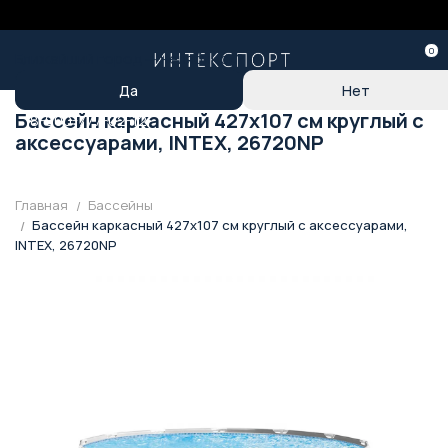
0
Ближайший город —
Челябинск
?
Бассейн каркасный 427x107 см круглый с
8-800-777-02-12
аксессуарами, INTEX, 26720NP
Главная
Бассейны
Бассейн каркасный 427x107 см круглый с аксессуарами,
INTEX, 26720NP