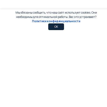
Мы обязаны сообщить, что наш сайт использует cookies. Они
необходимы для оптимальной работы. Вас это устраивает?
Политики конфиденциальности
0
OK
8-800-777-02-12
Всегда на связи
Каталог