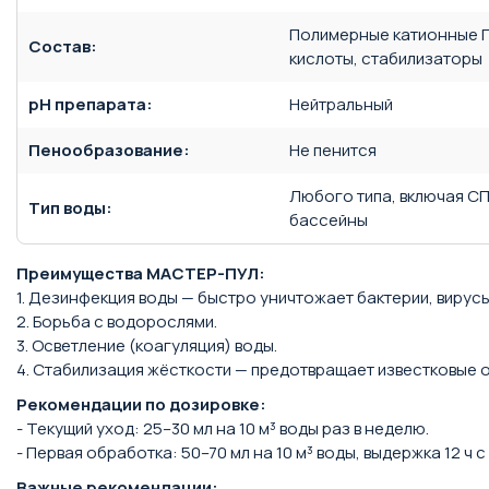
Полимерные катионные 
Состав:
кислоты, стабилизаторы
рН препарата:
Нейтральный
Пенообразование:
Не пенится
Любого типа, включая СП
Тип воды:
бассейны
Преимущества МАСТЕР-ПУЛ:
1. Дезинфекция воды — быстро уничтожает бактерии, вирусы 
2. Борьба с водорослями.
3. Осветление (коагуляция) воды.
4. Стабилизация жёсткости — предотвращает известковые 
Рекомендации по дозировке:
- Текущий уход: 25–30 мл на 10 м³ воды раз в неделю.
- Первая обработка: 50–70 мл на 10 м³ воды, выдержка 12 ч
Важные рекомендации: