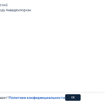
сон).
воду Аквадехлором.
ивает?
Политики конфиденциальности
OK