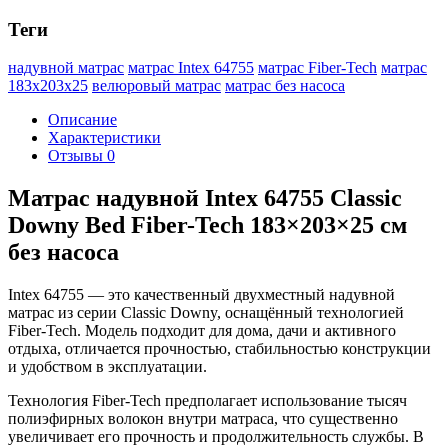
Теги
надувной матрас
матрас Intex 64755
матрас Fiber-Tech
матрас
183х203х25
велюровый матрас
матрас без насоса
Описание
Характеристики
Отзывы
0
Матрас надувной Intex 64755 Classic
Downy Bed Fiber-Tech 183×203×25 см
без насоса
Intex 64755 — это качественный двухместный надувной
матрас из серии Classic Downy, оснащённый технологией
Fiber-Tech. Модель подходит для дома, дачи и активного
отдыха, отличается прочностью, стабильностью конструкции
и удобством в эксплуатации.
Технология Fiber-Tech предполагает использование тысяч
полиэфирных волокон внутри матраса, что существенно
увеличивает его прочность и продолжительность службы. В